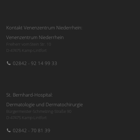
Kontakt Venenzentrum Niederrhein:
Venenzentrum Niederrhein
Freiherr vom Stein Str. 10
D-47475 Kamp-Lintfort
02842 - 92 14 99 33
St. Bernhard-Hospital:
Dermatologie und Dermatochirurgie
Bürgermeister-Schmelzing-Straße 90
D-47475 Kamp-Lintfort
02842 - 70 81 39