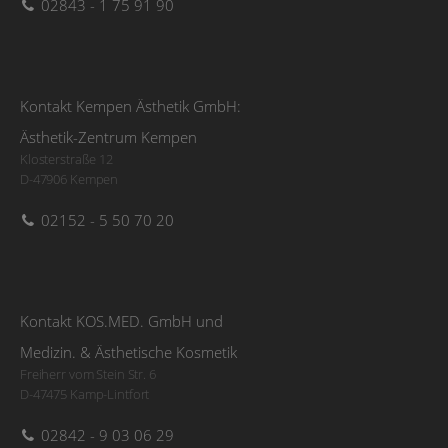
02843 - 1 75 91 90
Kontakt Kempen Ästhetik GmbH:
Ästhetik-Zentrum Kempen
Klosterstraße 12
D-47906 Kempen
02152 - 5 50 70 20
Kontakt KOS.MED. GmbH und
Medizin. & Ästhetische Kosmetik
Freiherr vom Stein Str. 6
D-47475 Kamp-Lintfort
02842 - 9 03 06 29