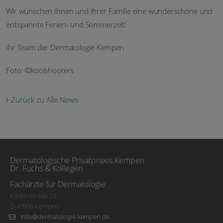
Wir wünschen Ihnen und Ihrer Familie eine wunderschöne und
entspannte Ferien- und Sommerzeit!
Ihr Team der Dermatologie Kempen
Foto: ©koolshooters
Zurück zu Alle News
Dermatologische Privatpraxis Kempen
Dr. Fuchs & Kollegen
Fachärzte für Dermatologie
Klosterstraße 12
D-47906 Kempen
info@dermatologie-kempen.de