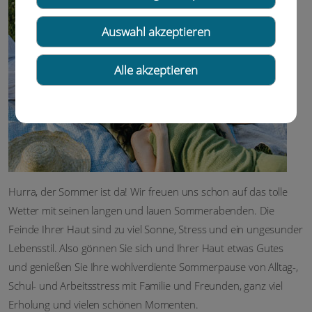
Auswahl akzeptieren
Alle akzeptieren
Hurra, der Sommer ist da! Wir freuen uns schon auf das tolle
Wetter mit seinen langen und lauen Sommerabenden. Die
Feinde Ihrer Haut sind zu viel Sonne, Stress und ein ungesunder
Lebensstil. Also gönnen Sie sich und Ihrer Haut etwas Gutes
und genießen Sie Ihre wohlverdiente Sommerpause von Alltag-,
Schul- und Arbeitsstress mit Familie und Freunden, ganz viel
Erholung und vielen schönen Momenten.