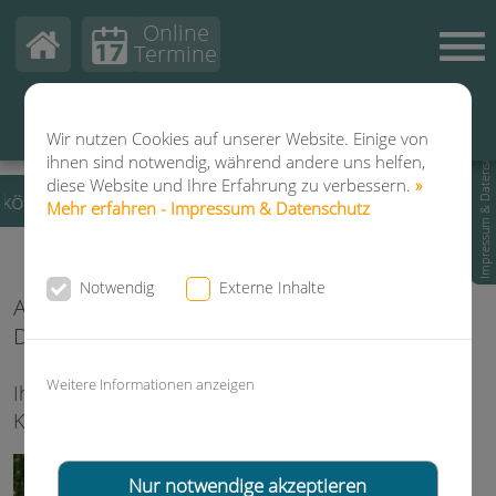
Online
Termine
Dermatologie Kempen
Hautarzt-Privatpraxis
Wir nutzen Cookies auf unserer Website. Einige von
Dr. Fuchs & Kollegen
Impressum & Datenschutz
ihnen sind notwendig, während andere uns helfen,
diese Website und Ihre Erfahrung zu verbessern.
»
können Sie wieder Termine zur Fußpflege vereinbaren
Mehr erfahren - Impressum & Datenschutz
Notwendig
Externe Inhalte
Aktuelle News aus der Gemeinschaftspraxis
Dr. Fuchs & Kollegen
Weitere Informationen anzeigen
Ihre Dermatologie Kempen, Dr. Marco Fuchs &
Kollegen wünscht eine schöne Ferienzeit!
Nur notwendige akzeptieren