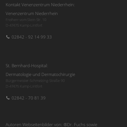
Kontakt Venenzentrum Niederrhein:
Venenzentrum Niederrhein
Freiherr vom Stein Str. 10
D-47475 Kamp-Lintfort
02842 - 92 14 99 33
St. Bernhard-Hospital:
Dermatologie und Dermatochirurgie
Bürgermeister-Schmelzing-Straße 90
D-47475 Kamp-Lintfort
02842 - 70 81 39
Autoren Webseitenbilder von: ®Dr. Fuchs sowie