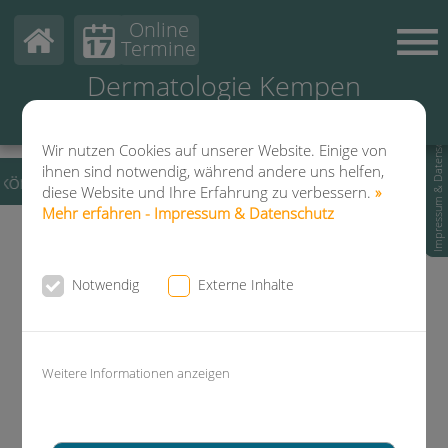
Online
Termine
Dermatologie Kempen
Hautarzt-Privatpraxis
Dr. Fuchs & Kollegen
Impressum & Datenschutz
Wir nutzen Cookies auf unserer Website. Einige von
ihnen sind notwendig, während andere uns helfen,
önnen Sie wieder Termine zur Fußpflege vereinbaren.
diese Website und Ihre Erfahrung zu verbessern.
»
Mehr erfahren - Impressum & Datenschutz
Notwendig
Externe Inhalte
Weitere Informationen anzeigen